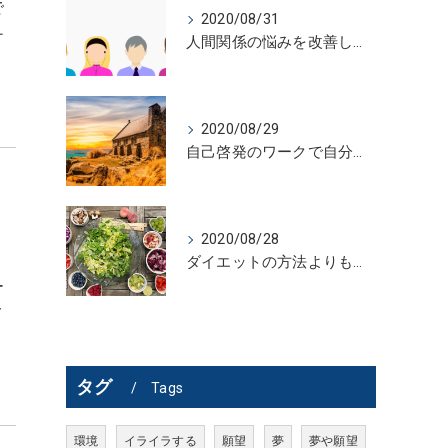
で
2020/08/31
チ
人間関係の悩みを改善しないで解決する方法
2020/08/29
自己啓発のワークで自分史を活かすには
2020/08/28
ダイエットの方法よりも効果的なこと
ー
メ
タグ
Tags
環境
イライラする
願望
夢
夢や願望