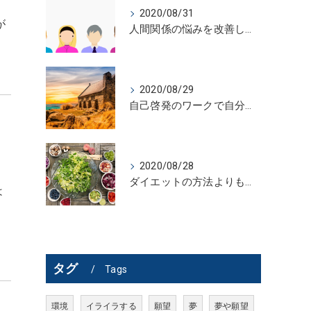
2020/08/31
が
人間関係の悩みを改善しないで解決する方法
2020/08/29
自己啓発のワークで自分史を活かすには
2020/08/28
ダイエットの方法よりも効果的なこと
は
タグ
Tags
環境
イライラする
願望
夢
夢や願望